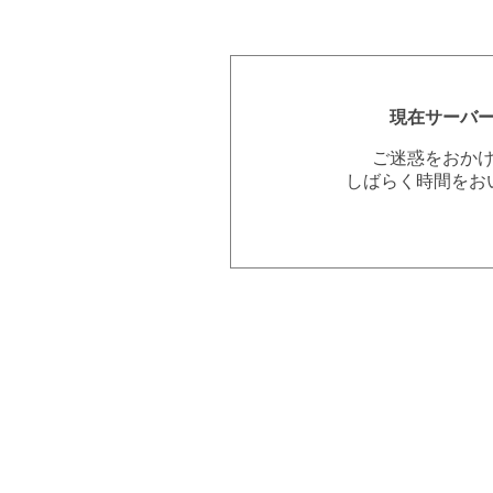
現在サーバ
ご迷惑をおか
しばらく時間をお