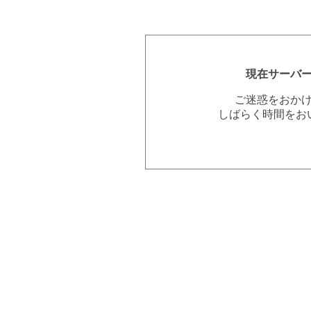
現在サーバ
ご迷惑をおか
しばらく時間をお