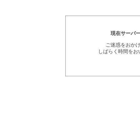
現在サーバ
ご迷惑をおか
しばらく時間をお