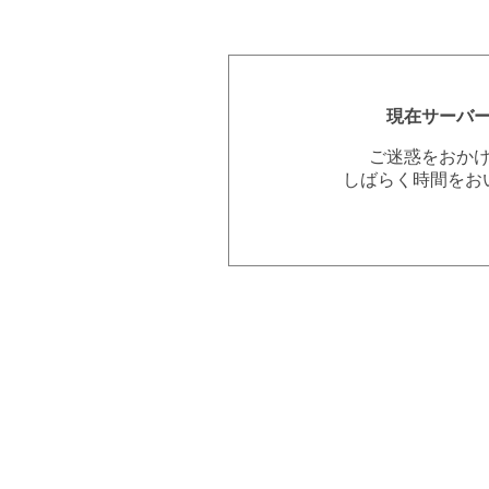
現在サーバ
ご迷惑をおか
しばらく時間をお