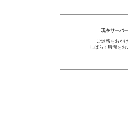
現在サーバ
ご迷惑をおか
しばらく時間をお