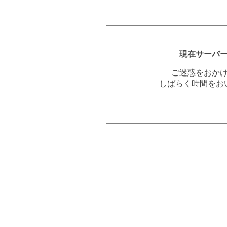
現在サーバ
ご迷惑をおか
しばらく時間をお