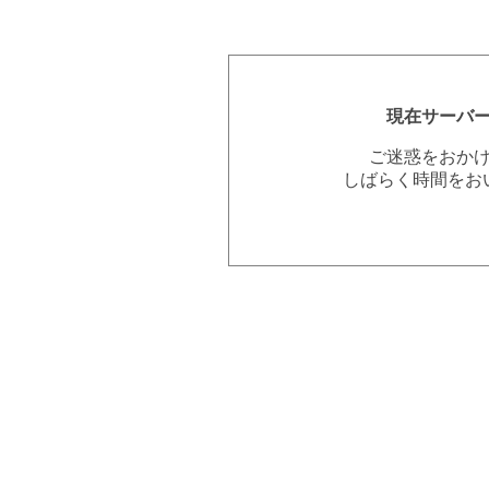
現在サーバ
ご迷惑をおか
しばらく時間をお