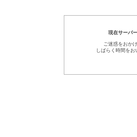
現在サーバ
ご迷惑をおか
しばらく時間をお