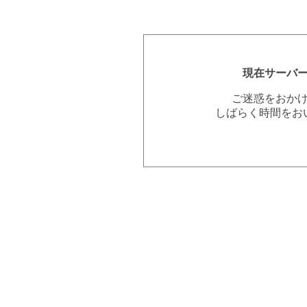
現在サーバ
ご迷惑をおか
しばらく時間をお