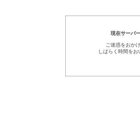
現在サーバ
ご迷惑をおか
しばらく時間をお