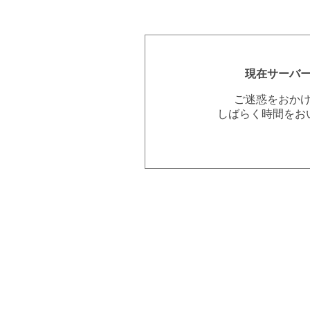
現在サーバ
ご迷惑をおか
しばらく時間をお