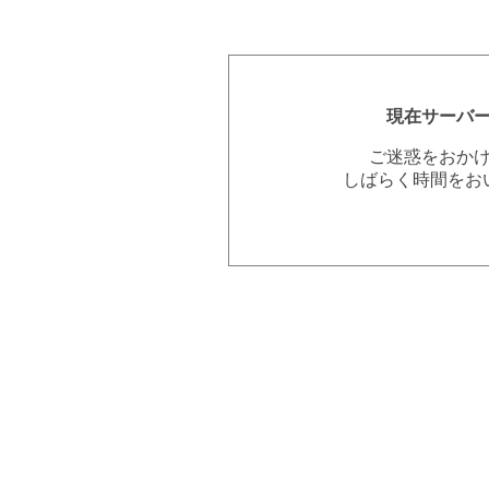
現在サーバ
ご迷惑をおか
しばらく時間をお