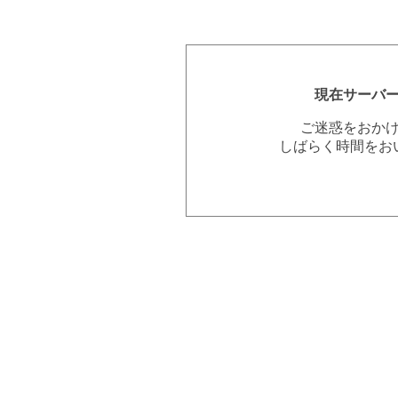
現在サーバ
ご迷惑をおか
しばらく時間をお