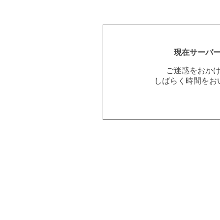
現在サーバ
ご迷惑をおか
しばらく時間をお