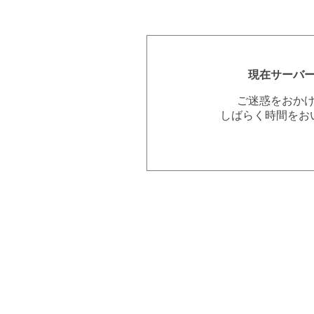
現在サーバ
ご迷惑をおか
しばらく時間をお