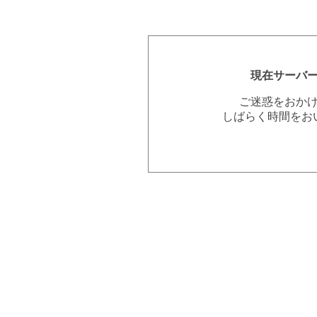
現在サーバ
ご迷惑をおか
しばらく時間をお