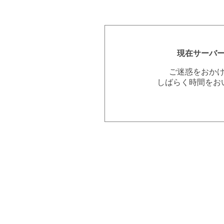
現在サーバ
ご迷惑をおか
しばらく時間をお