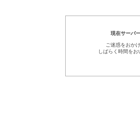
現在サーバ
ご迷惑をおか
しばらく時間をお