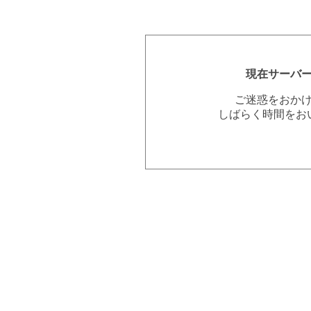
現在サーバ
ご迷惑をおか
しばらく時間をお