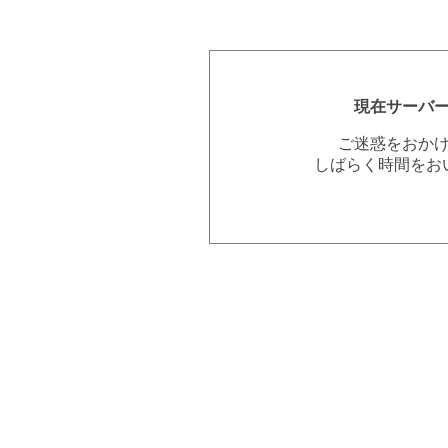
現在サーバ
ご迷惑をおか
しばらく時間をお