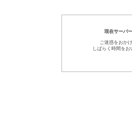
現在サーバ
ご迷惑をおか
しばらく時間をお