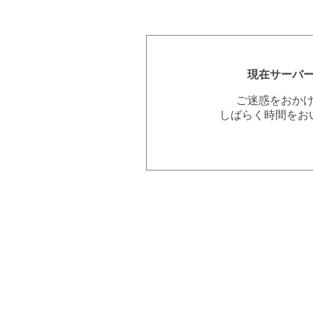
現在サーバ
ご迷惑をおか
しばらく時間をお