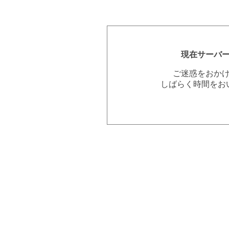
現在サーバ
ご迷惑をおか
しばらく時間をお