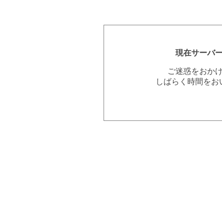
現在サーバ
ご迷惑をおか
しばらく時間をお