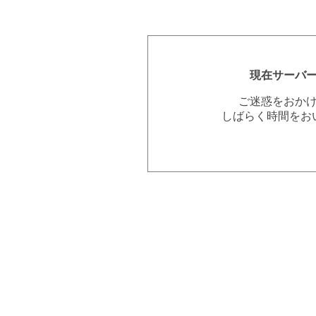
現在サーバ
ご迷惑をおか
しばらく時間をお