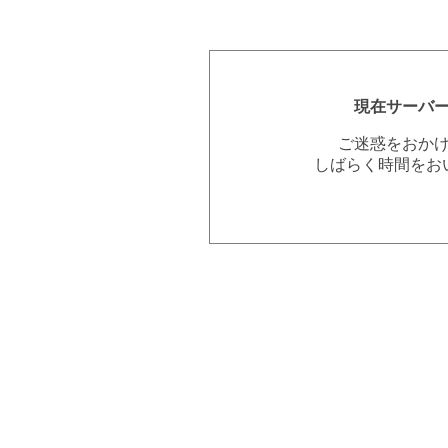
現在サーバ
ご迷惑をおか
しばらく時間をお