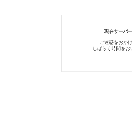
現在サーバ
ご迷惑をおか
しばらく時間をお