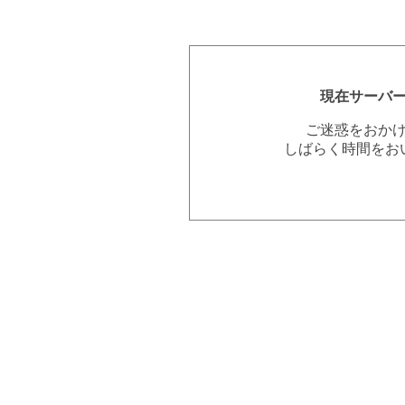
現在サーバ
ご迷惑をおか
しばらく時間をお