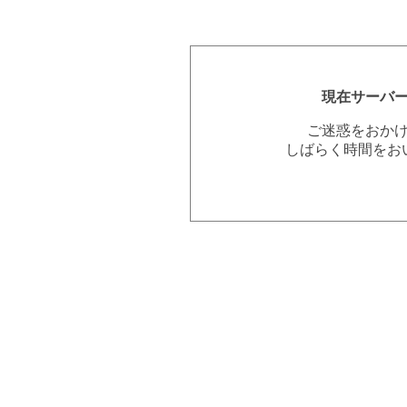
現在サーバ
ご迷惑をおか
しばらく時間をお