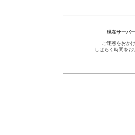
現在サーバ
ご迷惑をおか
しばらく時間をお