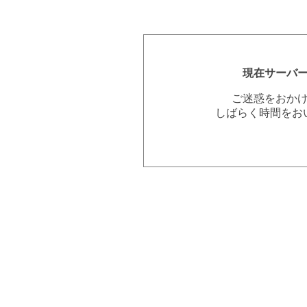
現在サーバ
ご迷惑をおか
しばらく時間をお