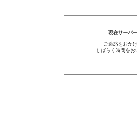
現在サーバ
ご迷惑をおか
しばらく時間をお