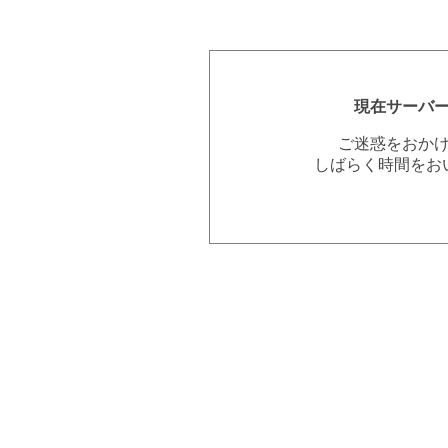
現在サーバ
ご迷惑をおか
しばらく時間をお