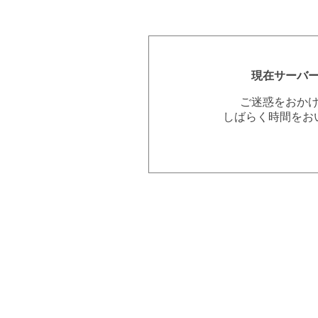
現在サーバ
ご迷惑をおか
しばらく時間をお