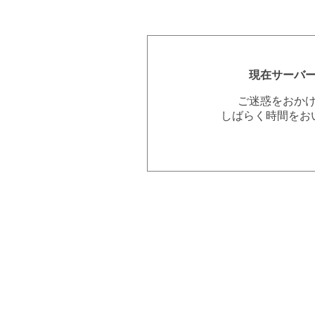
現在サーバ
ご迷惑をおか
しばらく時間をお