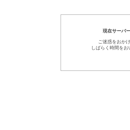
現在サーバ
ご迷惑をおか
しばらく時間をお