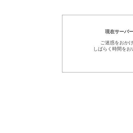
現在サーバ
ご迷惑をおか
しばらく時間をお