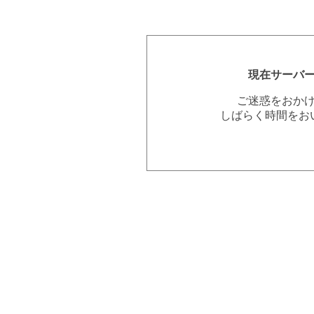
現在サーバ
ご迷惑をおか
しばらく時間をお