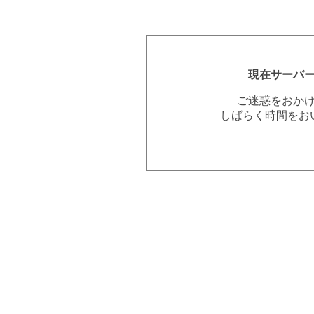
現在サーバ
ご迷惑をおか
しばらく時間をお