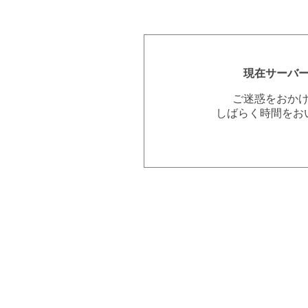
現在サーバ
ご迷惑をおか
しばらく時間をお