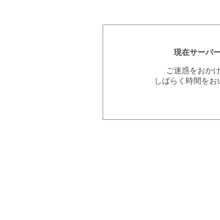
現在サーバ
ご迷惑をおか
しばらく時間をお