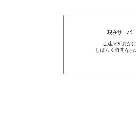
現在サーバ
ご迷惑をおか
しばらく時間をお