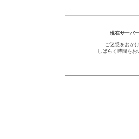
現在サーバ
ご迷惑をおか
しばらく時間をお