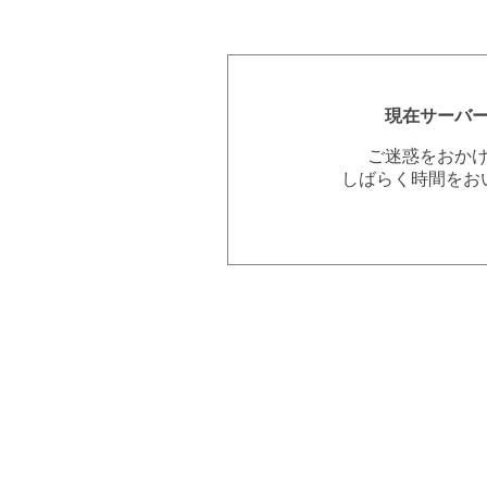
現在サーバ
ご迷惑をおか
しばらく時間をお