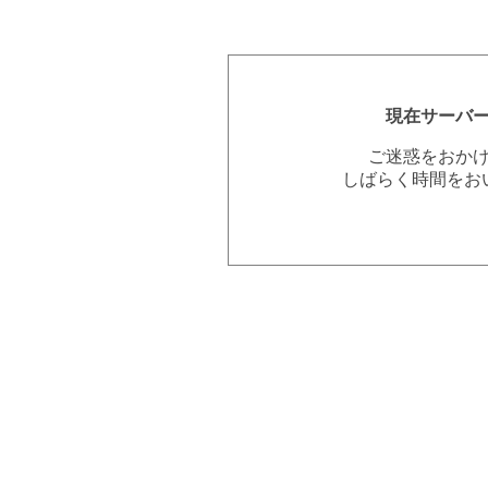
現在サーバ
ご迷惑をおか
しばらく時間をお