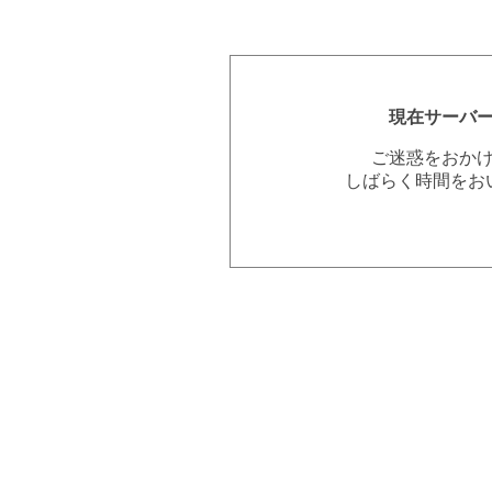
現在サーバ
ご迷惑をおか
しばらく時間をお