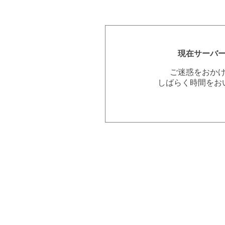
現在サーバ
ご迷惑をおか
しばらく時間をお