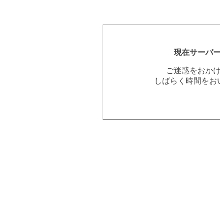
現在サーバ
ご迷惑をおか
しばらく時間をお