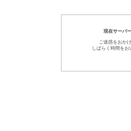
現在サーバ
ご迷惑をおか
しばらく時間をお