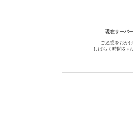
現在サーバ
ご迷惑をおか
しばらく時間をお